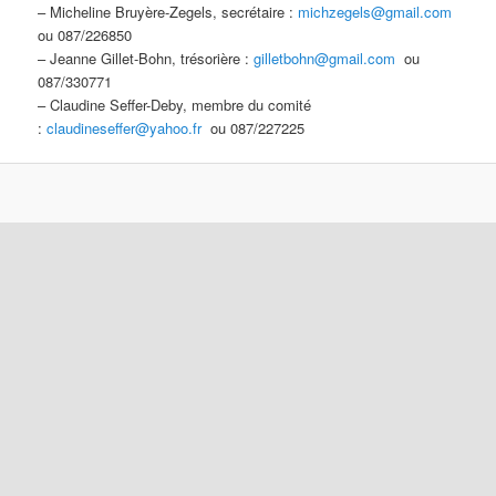
– Micheline Bruyère-Zegels, secrétaire :
michzegels@gmail.com
ou 087/226850
– Jeanne Gillet-Bohn, trésorière :
gilletbohn@gmail.com
ou
087/330771
– Claudine Seffer-Deby, membre du comité
:
claudineseffer@yahoo.fr
ou 087/227225