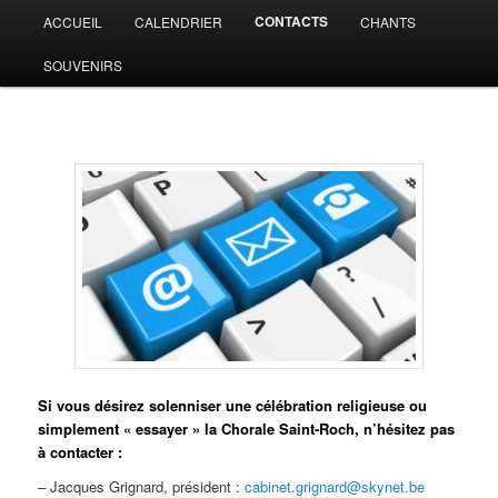
Aller
Menu
CONTACTS
ACCUEIL
CALENDRIER
CHANTS
au
principal
contenu
SOUVENIRS
principal
CHORALE DE JEHANSTER
Si vous désirez solenniser une célébration religieuse ou
simplement « essayer » la Chorale Saint-Roch, n’hésitez pas
à contacter :
– Jacques Grignard, président :
cabinet.grignard@skynet.be