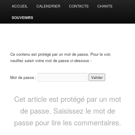
Aller
Menu
ACCUEIL
CALENDRIER
CONTACTS
CHANTS
au
principal
contenu
SOUVENIRS
principal
CHORALE DE JEHANSTER
Ce contenu est protégé par un mot de passe. Pour le voir,
veuillez saisir votre mot de passe ci-dessous :
Mot de passe :
Cet article est protégé par un mot
de passe. Saisissez le mot de
passe pour lire les commentaires.