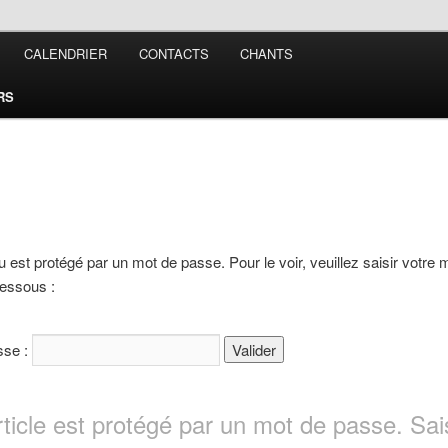
CALENDRIER
CONTACTS
CHANTS
RALE DE
RS
ANSTER
 est protégé par un mot de passe. Pour le voir, veuillez saisir votre 
dessous :
sse :
rticle est protégé par un mot de passe. Sai