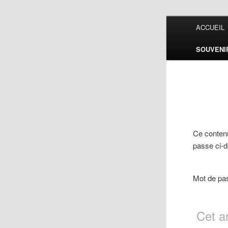
Aller
Menu
ACCUEIL
au
principal
contenu
CHO
SOUVENI
principal
JEH
Ce contenu
passe ci-
Mot de pa
Cet a