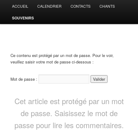
Aller
Menu
ACCUEIL
CALENDRIER
CONTACTS
CHANTS
au
principal
contenu
SOUVENIRS
principal
CHORALE DE JEHANSTER
Ce contenu est protégé par un mot de passe. Pour le voir,
veuillez saisir votre mot de passe ci-dessous :
Mot de passe :
Cet article est protégé par un mot
de passe. Saisissez le mot de
passe pour lire les commentaires.