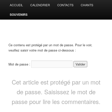
Aller
Menu
ACCUEIL
CALENDRIER
CONTACTS
CHANTS
au
principal
contenu
SOUVENIRS
principal
CHORALE DE JEHANSTER
Ce contenu est protégé par un mot de passe. Pour le voir,
veuillez saisir votre mot de passe ci-dessous :
Mot de passe :
Cet article est protégé par un mot
de passe. Saisissez le mot de
passe pour lire les commentaires.